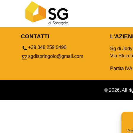
CONTATTI
L’AZIE
+39 348 259 0490
Sg di Jody
Via Stucchi
sgdispringolo@gmail.com
Partita IV
© 2026. All ri
Per