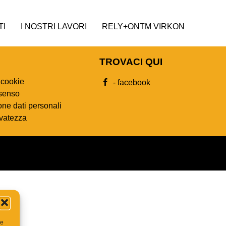
TI
I NOSTRI LAVORI
RELY+ONTM VIRKON
TROVACI QUI
 cookie
- facebook
nsenso
ne dati personali
rvatezza
Privacy Policy
re