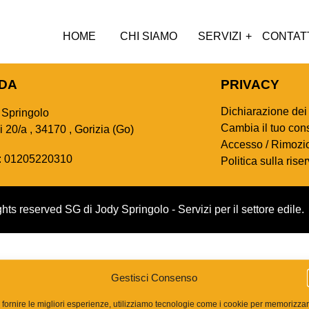
HOME
CHI SIAMO
SERVIZI
CONTAT
NDA
PRIVACY
Dichiarazione dei
 Springolo
Cambia il tuo co
 20/a , 34170 , Gorizia (Go)
Accesso / Rimozio
A: 01205220310
Politica sulla rise
ghts reserved SG di Jody Springolo - Servizi per il settore edile.
Gestisci Consenso
 fornire le migliori esperienze, utilizziamo tecnologie come i cookie per memorizza