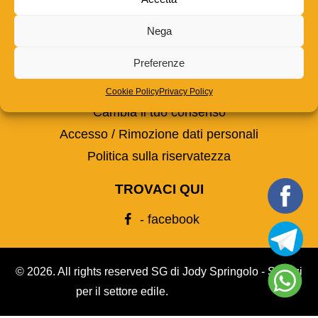
Partita IVA: 01205220310
Nega
PRIVACY
Preferenze
Dichiarazione dei cookie
Cookie Policy
Privacy Policy
Cambia il tuo consenso
Accesso / Rimozione dati personali
Politica sulla riservatezza
TROVACI QUI
- facebook
© 2026. All rights reserved SG di Jody Springolo - Servizi
per il settore edile.
Privacy Policy